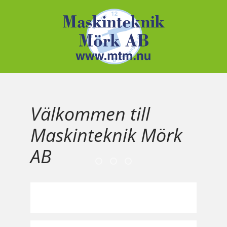
Välkommen till
Maskinteknik Mörk
AB
Bild 001
Bild 002
Bild 003