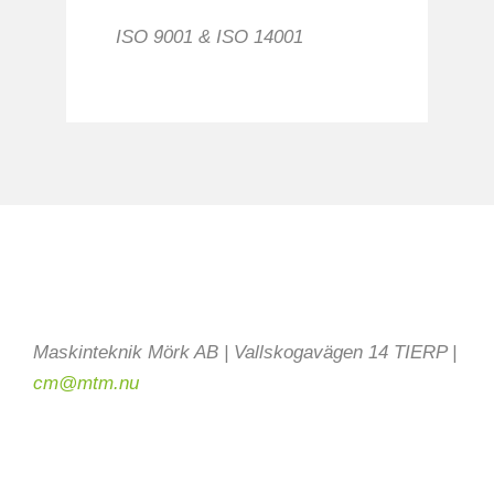
ISO 9001 & ISO 14001
MTM - Ett företag i Tierp med
Europeiska kunder.
Vi leverar idag till Kunder i hela
Sverige och även till såväl Baltikum
som Centraleuropa.
Maskinteknik Mörk AB | Vallskogavägen 14 TIERP |
cm@mtm.nu